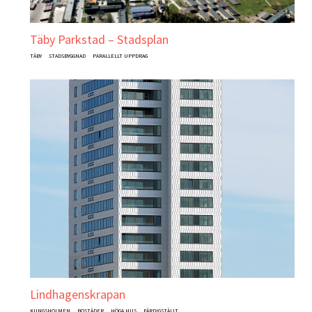
Täby Parkstad – Stadsplan
TÄBY
STADSBYGGNAD
PARALLELLT UPPDRAG
Lindhagenskrapan
KUNGSHOLMEN
BOSTÄDER
HÖGA HUS
FÄRDIGSTÄLLT