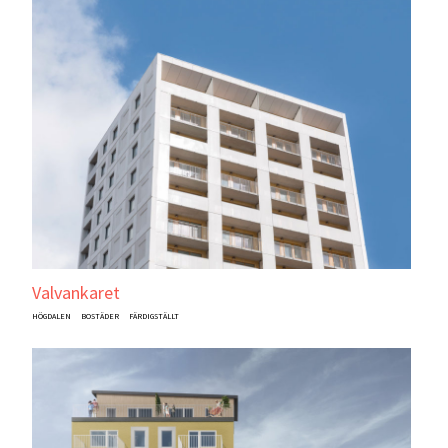
Valvankaret
HÖGDALEN
BOSTÄDER
FÄRDIGSTÄLLT