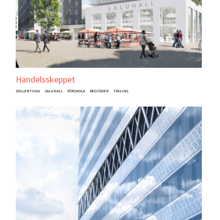
Handelsskeppet
SOLLENTUNA
SALUHALL
FÖRSKOLA
BOSTÄDER
TÄVLING