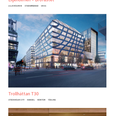
LILJEHOLMEN
STADSBYGGNAD
SKISS
Trollhättan T30
STOCKHOLM CITY
HANDEL
KONTOR
TÄVLING