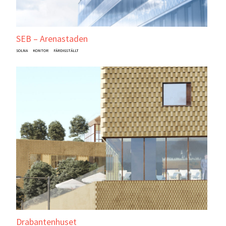
SEB – Arenastaden
SOLNA
KONTOR
FÄRDIGSTÄLLT
Drabantenhuset