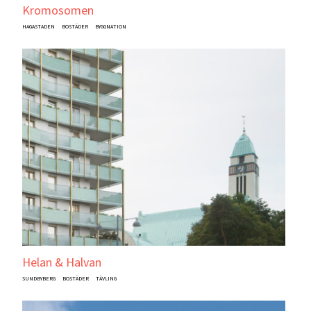
Kromosomen
HAGASTADEN
BOSTÄDER
BYGGNATION
Helan & Halvan
SUNDBYBERG
BOSTÄDER
TÄVLING