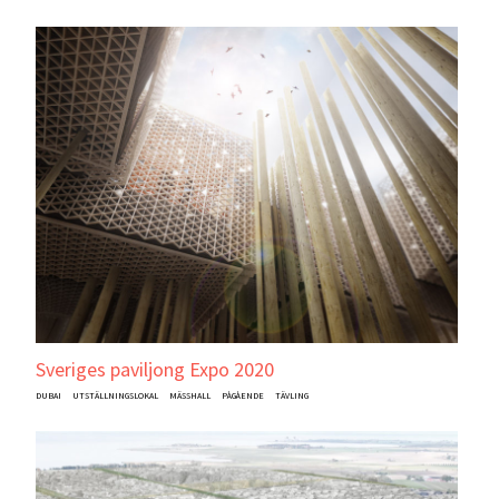
Sveriges paviljong Expo 2020
DUBAI
UTSTÄLLNINGSLOKAL
MÄSSHALL
PÅGÅENDE
TÄVLING