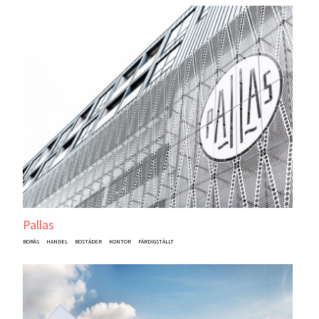
Pallas
BORÅS
HANDEL
BOSTÄDER
KONTOR
FÄRDIGSTÄLLT