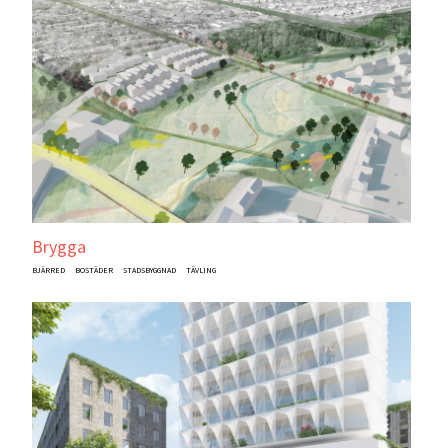
Brygga
BJÄRRED
BOSTÄDER
STADSBYGGNAD
TÄVLING