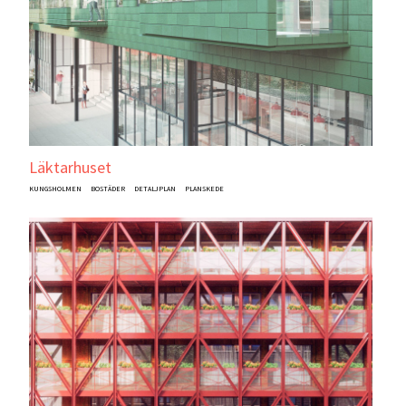
Läktarhuset
KUNGSHOLMEN
BOSTÄDER
DETALJPLAN
PLANSKEDE