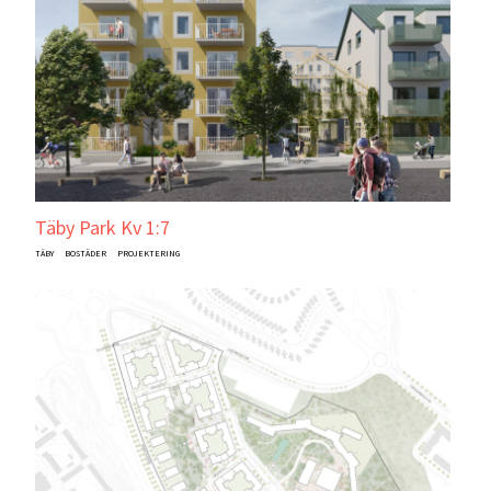
Täby Park Kv 1:7
TÄBY
BOSTÄDER
PROJEKTERING