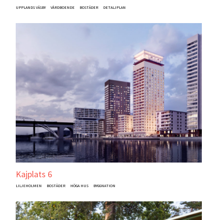
UPPLANDS VÄSBY
VÅRDBOENDE
BOSTÄDER
DETALJPLAN
Kajplats 6
LILJEHOLMEN
BOSTÄDER
HÖGA HUS
BYGGNATION