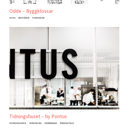
Odde – Byggklossar
KISTA
BOSTÄDER
PLANSKEDE
Tidningshuset – by Pontus
KUNGSHOLMEN
INREDNING
OMBYGGNAD
FÄRDIGSTÄLLT