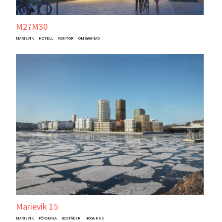
M27M30
MARIEVIK
HOTELL
KONTOR
OMBYGGNAD
Marievik 15
MARIEVIK
FÖRSKOLA
BOSTÄDER
HÖGA HUS