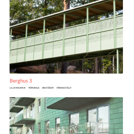
Berghus 3
LILJEHOLMEN
FÖRSKOLA
BOSTÄDER
FÄRDIGSTÄLLT