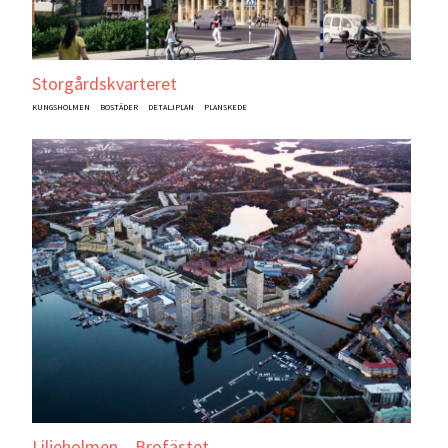
Storgårdskvarteret
KUNGSHOLMEN
BOSTÄDER
DETALJPLAN
PLANSKEDE
Liljeholmen – Brofästet