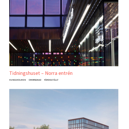
Tidningshuset – Norra entrén
KUNGSHOLMEN
OMBYGGNAD
FÄRDIGSTÄLLT