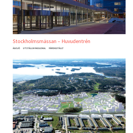
Stockholmsmässan – Huvudentrén
ÄLVSJÖ
UTSTÄLLNINGSLOKAL
FÄRDIGSTÄLLT