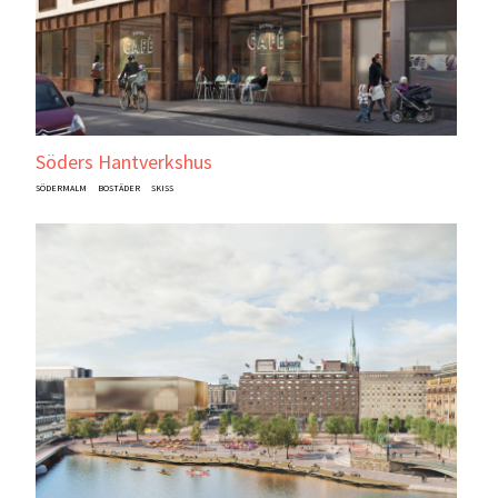
Söders Hantverkshus
SÖDERMALM
BOSTÄDER
SKISS