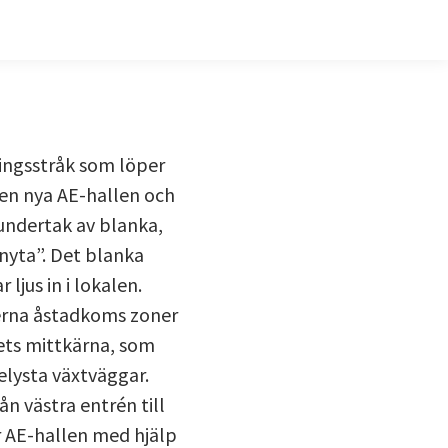
ningsstråk som löper
en nya AE-hallen och
 undertak av blanka,
nyta”. Det blanka
 ljus in i lokalen.
terna åstadkoms zoner
iets mittkärna, som
elysta växtväggar.
n västra entrén till
r AE-hallen med hjälp