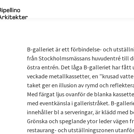
B-galleriet är ett förbindelse- och utställ
från Stockholmsmässans huvudentré till d
östra entrén. Det låga B-galleriet har fått
veckade metallkassetter, en ”krusad vatte
taket ger en illusion av rymd och reflekterar
Med färgat ljus ovanför de blanka kasset
med eventkänsla i galleristråket. B-galler
innehåller bl a serveringar, är klädd med b
Grönska och speglande ytor leder vägen frå
restaurang- och utställningszonen utanfö