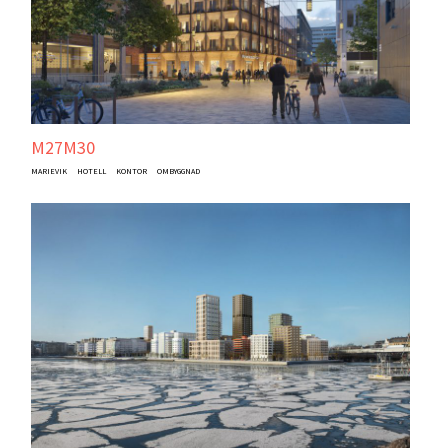
M27M30
MARIEVIK
HOTELL
KONTOR
OMBYGGNAD