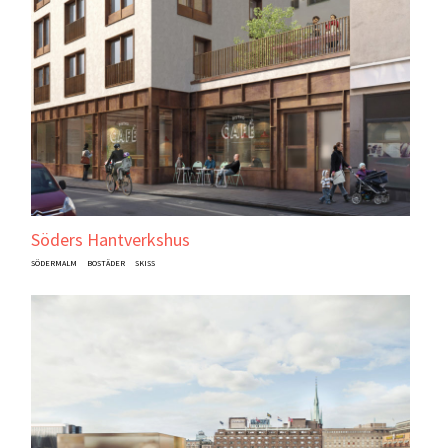
Söders Hantverkshus
SÖDERMALM
BOSTÄDER
SKISS