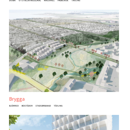
DUBAI
UTSTÄLLNINGSLOKAL
MÄSSHALL
PÅGÅENDE
TÄVLING
Brygga
BJÄRRED
BOSTÄDER
STADSBYGGNAD
TÄVLING