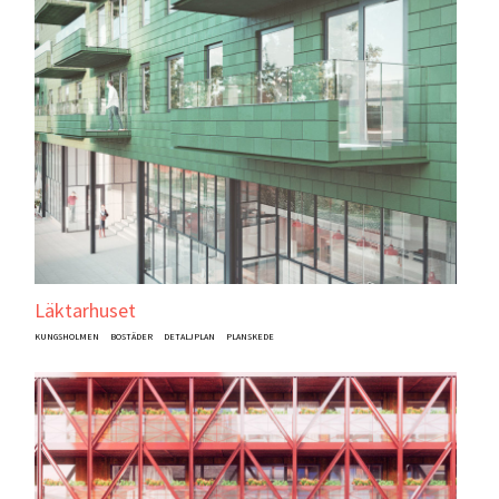
Läktarhuset
KUNGSHOLMEN
BOSTÄDER
DETALJPLAN
PLANSKEDE