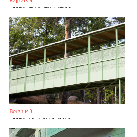
Kajplats 6
LILJEHOLMEN
BOSTÄDER
HÖGA HUS
BYGGNATION
Berghus 3
LILJEHOLMEN
FÖRSKOLA
BOSTÄDER
FÄRDIGSTÄLLT