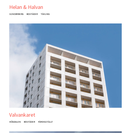
Helan & Halvan
SUNDBYBERG
BOSTÄDER
TÄVLING
Valvankaret
HÖGDALEN
BOSTÄDER
FÄRDIGSTÄLLT