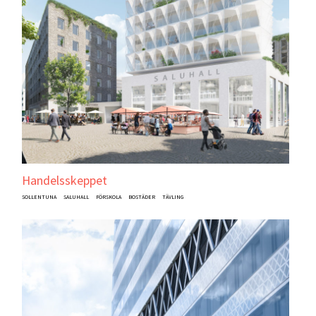
Handelsskeppet
SOLLENTUNA
SALUHALL
FÖRSKOLA
BOSTÄDER
TÄVLING