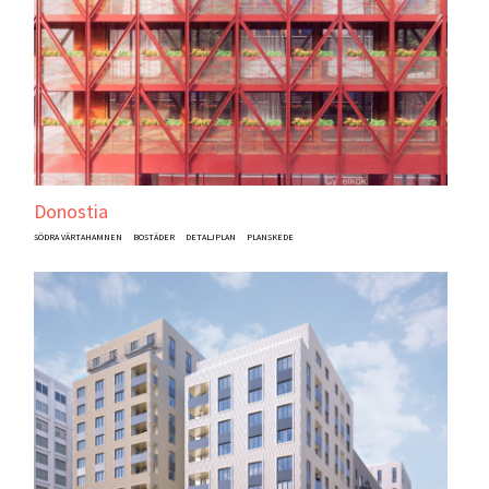
Donostia
SÖDRA VÄRTAHAMNEN
BOSTÄDER
DETALJPLAN
PLANSKEDE