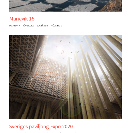
Marievik 15
MARIEVIK
FÖRSKOLA
BOSTÄDER
HÖGA HUS
Sveriges paviljong Expo 2020