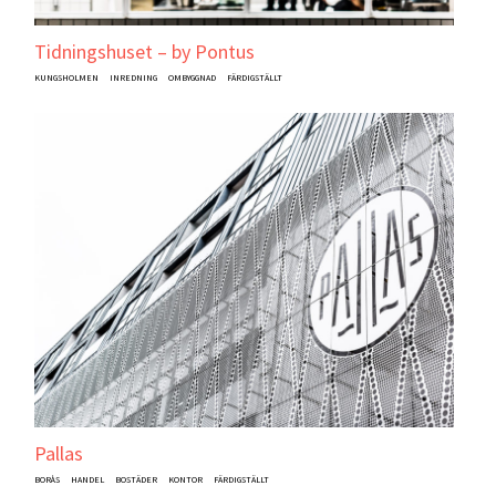
Tidningshuset – by Pontus
KUNGSHOLMEN
INREDNING
OMBYGGNAD
FÄRDIGSTÄLLT
Pallas
BORÅS
HANDEL
BOSTÄDER
KONTOR
FÄRDIGSTÄLLT