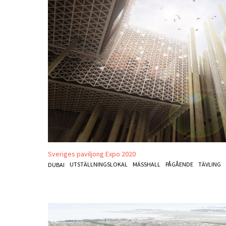
Sveriges paviljong Expo 2020
UTSTÄLLNINGSLOKAL
MÄSSHALL
PÅGÅENDE
TÄVLING
DUBAI