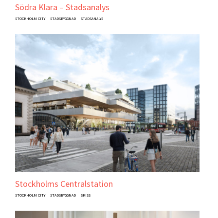
Södra Klara – Stadsanalys
STOCKHOLM CITY
STADSBYGGNAD
STADSANALYS
Stockholms Centralstation
STOCKHOLM CITY
STADSBYGGNAD
SKISS