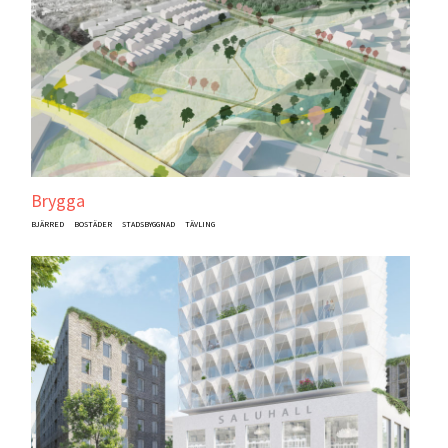
Brygga
BJÄRRED
BOSTÄDER
STADSBYGGNAD
TÄVLING