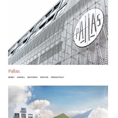
Pallas
BORÅS
HANDEL
BOSTÄDER
KONTOR
FÄRDIGSTÄLLT