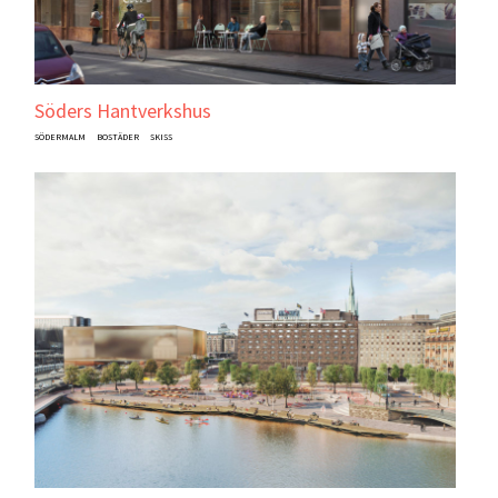
Söders Hantverkshus
SÖDERMALM
BOSTÄDER
SKISS