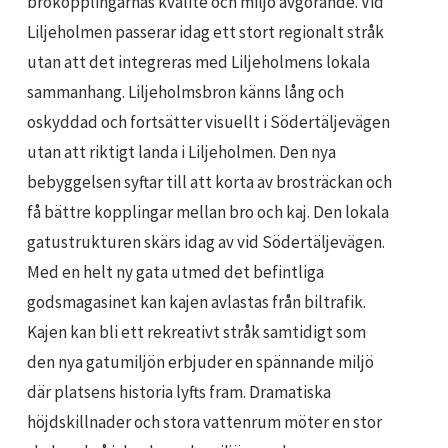
brokopplingarnas kvalité och miljö avgörande. Vid
Liljeholmen passerar idag ett stort regionalt stråk
utan att det integreras med Liljeholmens lokala
sammanhang. Liljeholmsbron känns lång och
oskyddad och fortsätter visuellt i Södertäljevägen
utan att riktigt landa i Liljeholmen. Den nya
bebyggelsen syftar till att korta av brosträckan och
få bättre kopplingar mellan bro och kaj. Den lokala
gatustrukturen skärs idag av vid Södertäljevägen.
Med en helt ny gata utmed det befintliga
godsmagasinet kan kajen avlastas från biltrafik.
Kajen kan bli ett rekreativt stråk samtidigt som
den nya gatumiljön erbjuder en spännande miljö
där platsens historia lyfts fram. Dramatiska
höjdskillnader och stora vattenrum möter en stor