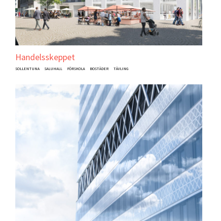
Handelsskeppet
SOLLENTUNA
SALUHALL
FÖRSKOLA
BOSTÄDER
TÄVLING