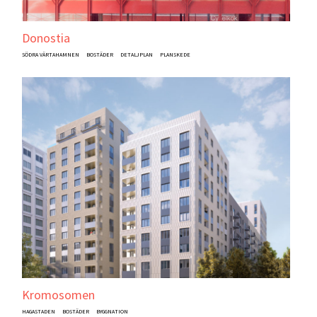
Donostia
SÖDRA VÄRTAHAMNEN
BOSTÄDER
DETALJPLAN
PLANSKEDE
Kromosomen
HAGASTADEN
BOSTÄDER
BYGGNATION