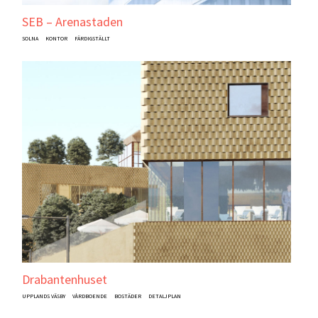
SEB – Arenastaden
SOLNA
KONTOR
FÄRDIGSTÄLLT
Drabantenhuset
UPPLANDS VÄSBY
VÅRDBOENDE
BOSTÄDER
DETALJPLAN