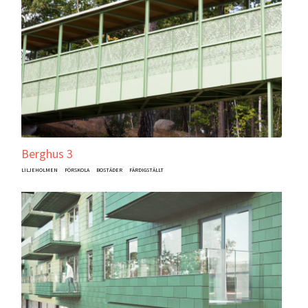
Berghus 3
LILJEHOLMEN
FÖRSKOLA
BOSTÄDER
FÄRDIGSTÄLLT