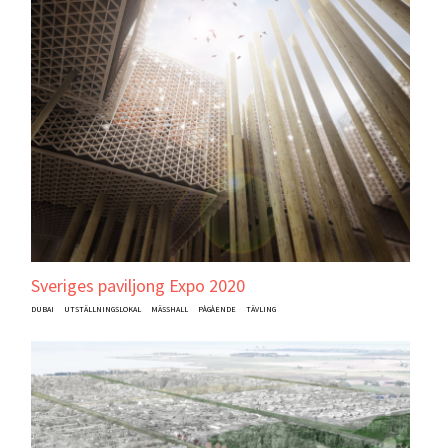
Sveriges paviljong Expo 2020
DUBAI
UTSTÄLLNINGSLOKAL
MÄSSHALL
PÅGÅENDE
TÄVLING