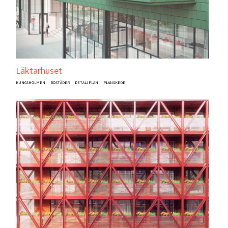
Läktarhuset
KUNGSHOLMEN
BOSTÄDER
DETALJPLAN
PLANSKEDE