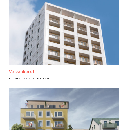
Valvankaret
HÖGDALEN
BOSTÄDER
FÄRDIGSTÄLLT