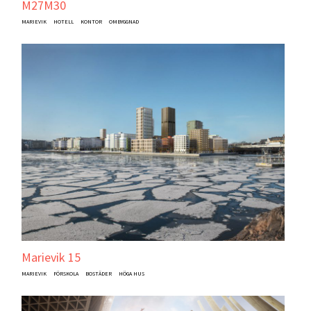
M27M30
MARIEVIK
HOTELL
KONTOR
OMBYGGNAD
Marievik 15
MARIEVIK
FÖRSKOLA
BOSTÄDER
HÖGA HUS