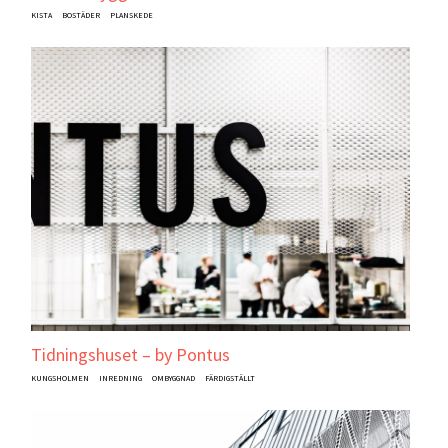
KISTA
BOSTÄDER
PLANSKEDE
Tidningshuset – by Pontus
KUNGSHOLMEN
INREDNING
OMBYGGNAD
FÄRDIGSTÄLLT