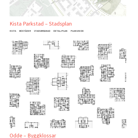
Kista Parkstad – Stadsplan
KISTA
BOSTÄDER
STADSBYGGNAD
DETALJPLAN
PLANSKEDE
Odde – Byggklossar