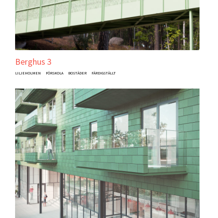
Berghus 3
LILJEHOLMEN
FÖRSKOLA
BOSTÄDER
FÄRDIGSTÄLLT