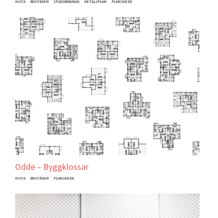
KISTA
BOSTÄDER
STADSBYGGNAD
DETALJPLAN
PLANSKEDE
Odde – Byggklossar
KISTA
BOSTÄDER
PLANSKEDE