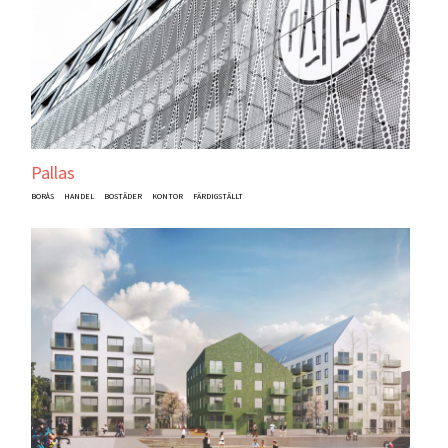
Pallas
BORÅS
HANDEL
BOSTÄDER
KONTOR
FÄRDIGSTÄLLT