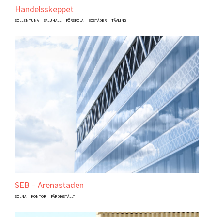
Handelsskeppet
SOLLENTUNA
SALUHALL
FÖRSKOLA
BOSTÄDER
TÄVLING
SEB – Arenastaden
SOLNA
KONTOR
FÄRDIGSTÄLLT