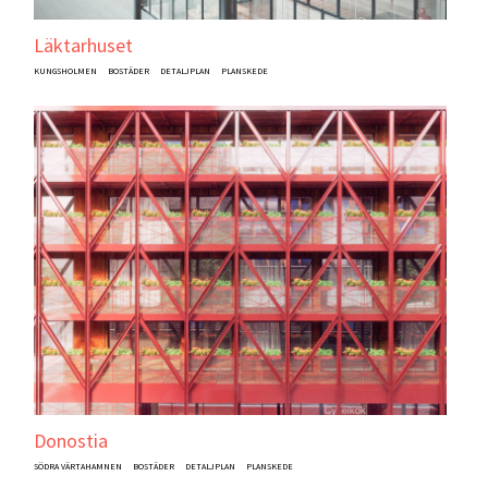
Läktarhuset
KUNGSHOLMEN
BOSTÄDER
DETALJPLAN
PLANSKEDE
Donostia
SÖDRA VÄRTAHAMNEN
BOSTÄDER
DETALJPLAN
PLANSKEDE