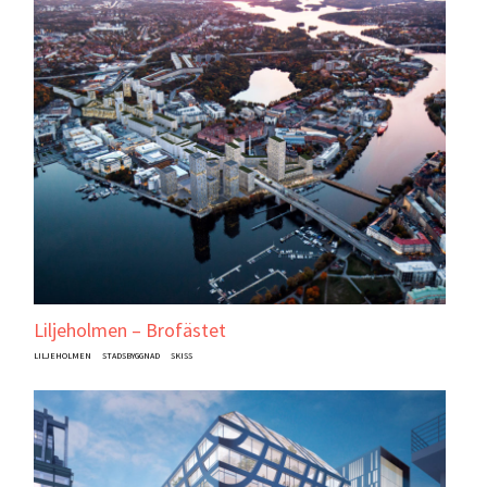
Liljeholmen – Brofästet
LILJEHOLMEN
STADSBYGGNAD
SKISS