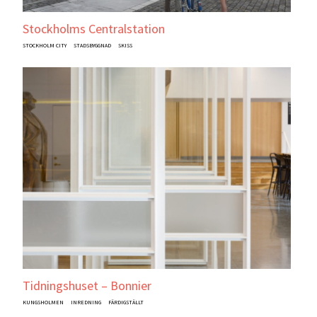
Stockholms Centralstation
STOCKHOLM CITY
STADSBYGGNAD
SKISS
Tidningshuset – Bonnier
KUNGSHOLMEN
INREDNING
FÄRDIGSTÄLLT