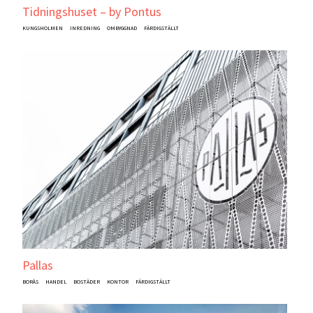
Tidningshuset – by Pontus
KUNGSHOLMEN
INREDNING
OMBYGGNAD
FÄRDIGSTÄLLT
Pallas
BORÅS
HANDEL
BOSTÄDER
KONTOR
FÄRDIGSTÄLLT