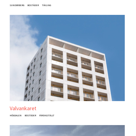
SUNDBYBERG
BOSTÄDER
TÄVLING
Valvankaret
HÖGDALEN
BOSTÄDER
FÄRDIGSTÄLLT