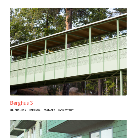
Berghus 3
LILJEHOLMEN
FÖRSKOLA
BOSTÄDER
FÄRDIGSTÄLLT