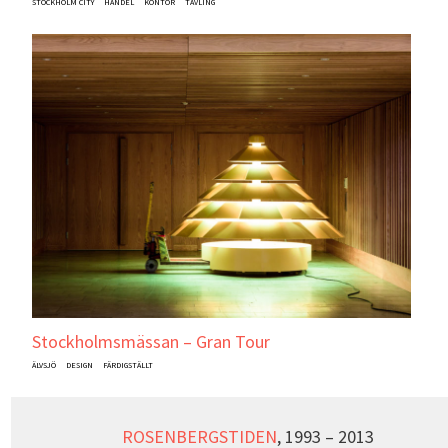
STOCKHOLM CITY
HANDEL
KONTOR
TÄVLING
Stockholmsmässan – Gran Tour
ÄLVSJÖ
DESIGN
FÄRDIGSTÄLLT
ROSENBERGSTIDEN
, 1993 – 2013