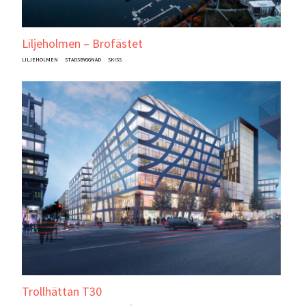
Liljeholmen – Brofästet
LILJEHOLMEN
STADSBYGGNAD
SKISS
Trollhättan T30