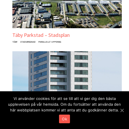
Täby Parkstad – Stadsplan
TÄBY
STADSBYGGNAD
PARALLELLT UPPDRAG
Vi använder cookies för att se till att vi ger dig den bästa
upplevelsen på vår hemsida. Om du fortsätter att använda den
här webbplatsen kommer vi att anta att du godkänner detta.
Ok