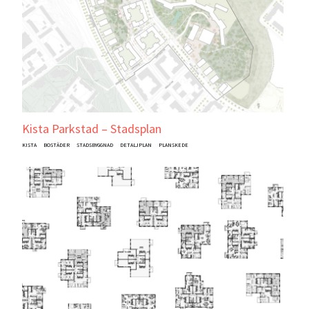
Kista Parkstad – Stadsplan
KISTA
BOSTÄDER
STADSBYGGNAD
DETALJPLAN
PLANSKEDE