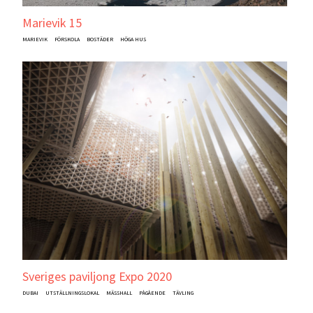
Marievik 15
MARIEVIK
FÖRSKOLA
BOSTÄDER
HÖGA HUS
Sveriges paviljong Expo 2020
DUBAI
UTSTÄLLNINGSLOKAL
MÄSSHALL
PÅGÅENDE
TÄVLING