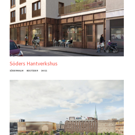
Söders Hantverkshus
SÖDERMALM
BOSTÄDER
SKISS