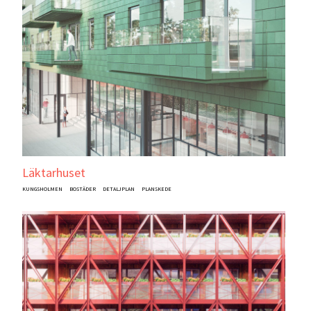
Läktarhuset
KUNGSHOLMEN
BOSTÄDER
DETALJPLAN
PLANSKEDE