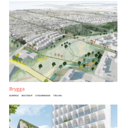
Brygga
BJÄRRED
BOSTÄDER
STADSBYGGNAD
TÄVLING