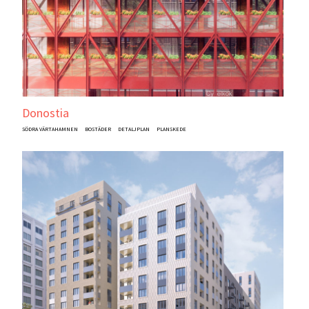
Donostia
SÖDRA VÄRTAHAMNEN
BOSTÄDER
DETALJPLAN
PLANSKEDE