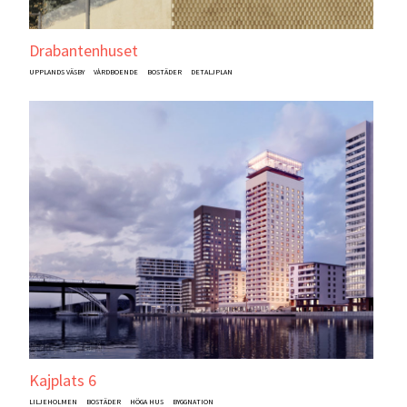
Drabantenhuset
UPPLANDS VÄSBY
VÅRDBOENDE
BOSTÄDER
DETALJPLAN
Kajplats 6
LILJEHOLMEN
BOSTÄDER
HÖGA HUS
BYGGNATION