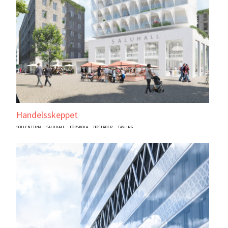
Handelsskeppet
SOLLENTUNA
SALUHALL
FÖRSKOLA
BOSTÄDER
TÄVLING