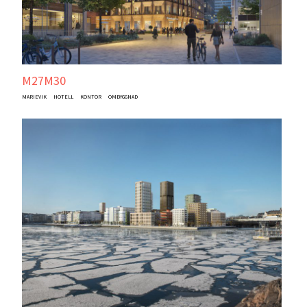
M27M30
MARIEVIK
HOTELL
KONTOR
OMBYGGNAD