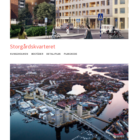
Storgårdskvarteret
KUNGSHOLMEN
BOSTÄDER
DETALJPLAN
PLANSKEDE