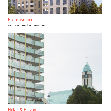
Kromosomen
HAGASTADEN
BOSTÄDER
BYGGNATION
Helan & Halvan