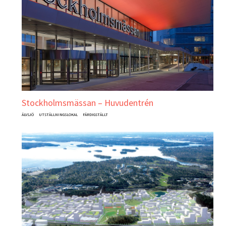
Stockholmsmässan – Huvudentrén
ÄLVSJÖ
UTSTÄLLNINGSLOKAL
FÄRDIGSTÄLLT