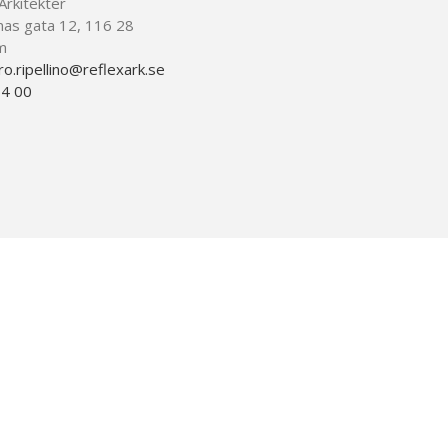
 Arkitekter
nas gata 12, 116 28
m
o.ripellino@reflexark.se
64 00