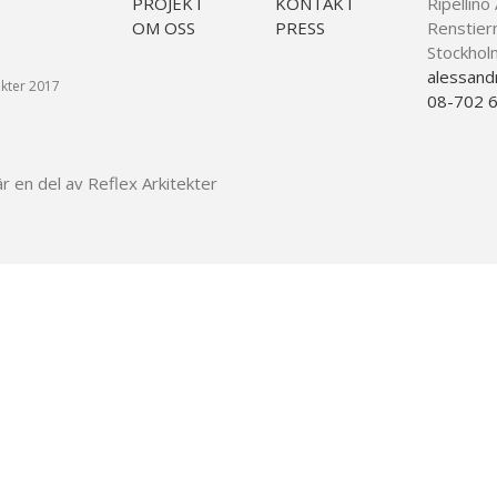
PROJEKT
KONTAKT
Ripellino
OM OSS
PRESS
Renstier
Stockhol
alessandr
ekter 2017
08-702 
är en del av Reflex Arkitekter