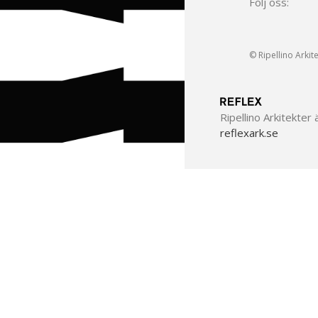
Följ oss:
© Ripellino Arkit
Ripellino Arkitekter 
reflexark.se