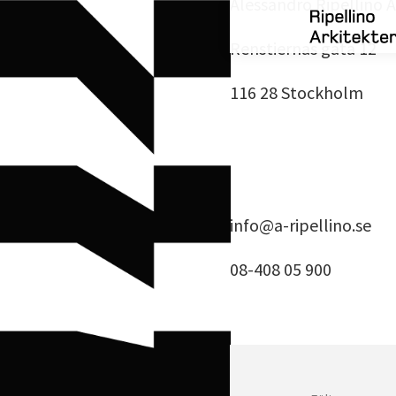
Alessandro Ripellino A
Renstiernas gata 12
116 28 Stockholm
info@a-ripellino.se
08-408 05 900