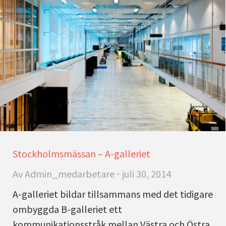
Stockholmsmässan – A-galleriet
Av
Admin_medarbetare
juli 30, 2014
A-galleriet bildar tillsammans med det tidigare
ombyggda B-galleriet ett
kommunikationsstråk mellan Västra och Östra